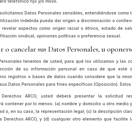
ro telefónico fijo y/o móvil.
licitamos Datos Personales sensibles, entendiéndose como t
utilización indebida pueda dar origen a discriminación o conllev
revelar aspectos como origen racial o étnico, estado de salu
filiación sindical, opiniones políticas o preferencia sexual.
r o cancelar sus Datos Personales, u oponerse
ersonales tenemos de usted, para qué los utilizamos y las c
rrección de su información personal en caso de que esté d
stros registros o bases de datos cuando considere que la mi
 sus Datos Personales para fines específicos (Oposición). Es
 Derechos ARCO, usted deberá presentar la solicitud res
erá contener por lo menos: (a) nombre y domicilio u otro medio 
d o, en su caso, la representación legal; (c) la descripción cla
s Derechos ARCO, y (d) cualquier otro elemento que facilite l