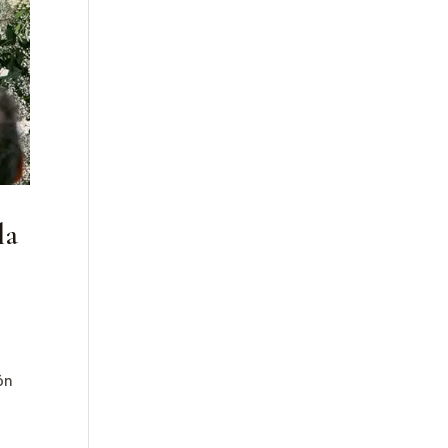
la
ón