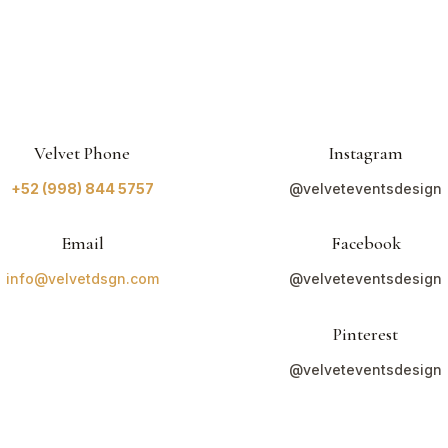
Velvet Phone
Instagram
+52 (998) 844 5757
@
velveteventsdesign
Email
Facebook
info@velvetdsgn.com
@velveteventsdesign
Pinterest
@velveteventsdesign